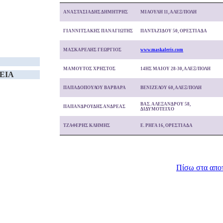
ΑΝΑΣΤΑΣΙΑΔΗΣ ΔΗΜΗΤΡΗΣ
ΜΙΑΟΥΛΗ 11, ΑΛΕΞ/ΠΟΛΗ
ΓΙΑΝΝΙΤΣΑΚΗΣ ΠΑΝΑΓΙΩΤΗΣ
ΠΑΝΤΑΖΙΔΟΥ 50, ΟΡΕΣΤΙΑΔΑ
ΜΑΣΚΑΡΕΛΗΣ ΓΕΩΡΓΙΟΣ
www.maskaleris.com
ΜΑΜΟΥΤΟΣ ΧΡΗΣΤΟΣ
14ΗΣ ΜΑΙΟΥ 28-30, ΑΛΕΞ/ΠΟΛΗ
EIA
ΠΑΠΑΔΟΠΟΥΛΟΥ ΒΑΡΒΑΡΑ
ΒΕΝΙΖΕΛΟΥ 60, ΑΛΕΞ/ΠΟΛΗ
ΒΑΣ. ΑΛΕΞΑΝΔΡΟΥ 58,
ΠΑΠΑΝΔΡΟΥΔΗΣ ΑΝΔΡΕΑΣ
ΔΙΔΥΜΟΤΕΙΧΟ
ΤΖΑΦΕΡΗΣ ΚΛΗΜΗΣ
Ε. ΡΗΓΑ 16, ΟΡΕΣΤΙΑΔΑ
Πίσω στα απο