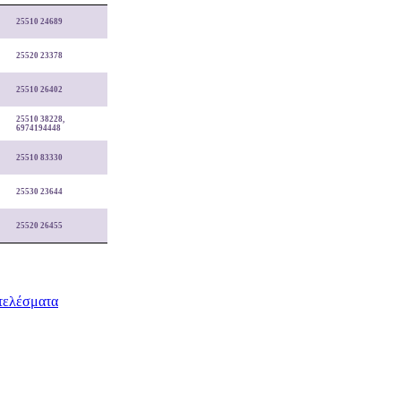
25510 24689
25520 23378
25510 26402
25510 38228,
6974194448
25510 83330
25530 23644
25520 26455
τελέσματα