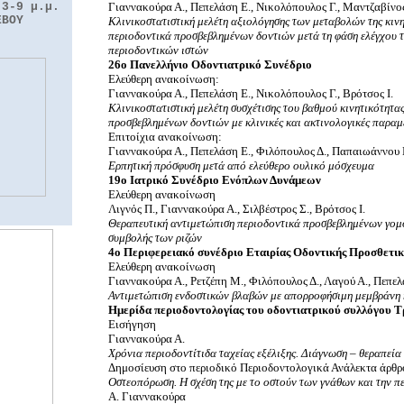
 3-9 μ.μ.
Γιαννακούρα Α., Πεπελάση Ε., Νικολόπουλος Γ., Μαντζαβίνος
ΕΒΟΥ
Κλινικοστατιστική μελέτη αξιολόγησης των μεταβολών της κιν
περιοδοντικά προσβεβλημένων δοντιών μετά τη φάση ελέγχου 
περιοδοντικών ιστών
26o Πανελλήνιο Οδοντιατρικό Συνέδριο
Ελεύθερη ανακοίνωση:
Γιαννακούρα Α., Πεπελάση Ε., Νικολόπουλος Γ., Βρότσος Ι.
Κλινικοστατιστική μελέτη συσχέτισης του βαθμού κινητικότητα
προσβεβλημένων δοντιών με κλινικές και ακτινολογικές παραμ
Επιτοίχια ανακοίνωση:
Γιαννακούρα Α., Πεπελάση Ε., Φιλόπουλος Δ., Παπαιωάννου 
Ερπητική πρόσφυση μετά από ελεύθερο ουλικό μόσχευμα
19ο Ιατρικό Συνέδριο Ενόπλων Δυνάμεων
Ελεύθερη ανακοίνωση
Λιγνός Π., Γιαννακούρα Α., Σιλβέστρος Σ., Βρότσος Ι.
Θεραπευτική αντιμετώπιση περιοδοντικά προσβεβλημένων γομ
συμβολής των ριζών
4o Περιφερειακό συνέδριο Εταιρίας Οδοντικής Προσθετι
Ελεύθερη ανακοίνωση
Γιαννακούρα Α., Ρετζέπη Μ., Φιλόπουλος Δ., Λαγού Α., Πεπελ
Αντιμετώπιση ενδοστικών βλαβών με απορροφήσιμη μεμβράνη 
Ημερίδα περιοδοντολογίας του οδοντιατρικού συλλόγου Τρ
Εισήγηση
Γιαννακούρα Α.
Χρόνια περιοδοντίτιδα ταχείας εξέλιξης. Διάγνωση – θεραπεία
Δημοσίευση στο περιοδικό Περιοδοντολογικά Ανάλεκτα άρθρο
Οστεοπόρωση. Η σχέση της με το οστούν των γνάθων και την π
Α. Γιαννακούρα