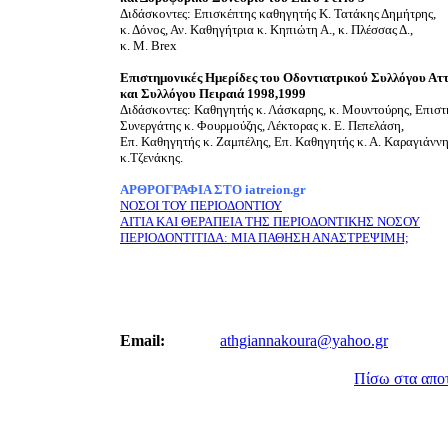
Διδάσκοντες: Επισκέπτης καθηγητής Κ. Τατάκης Δημήτρης,
κ. Δόνος, Αν. Καθηγήτρια κ. Κηπιώτη Α., κ. Πλέσσας Δ.,
κ. Μ. Brex
Eπιστημονικές Ημερίδες του Οδοντιατρικού Συλλόγου Αττ
και Συλλόγου Πειραιά 1998,1999
Διδάσκοντες: Καθηγητής κ. Λάσκαρης, κ. Μουντούρης, Επιστ
Συνεργάτης κ. Φουρμούζης, Λέκτορας κ. Ε. Πεπελάση,
Επ. Καθηγητής κ. Ζαμπέλης, Επ. Καθηγητής κ. Α. Καραγιάννη
κ.Τζενάκης.
ΑΡΘΡΟΓΡΑΦΙΑ ΣΤΟ iatreion.gr
ΝΟΣΟΙ ΤΟΥ ΠΕΡΙΟΔΟΝΤΙΟΥ
ΑΙΤΙΑ ΚΑΙ ΘΕΡΑΠΕΙΑ ΤΗΣ ΠΕΡΙΟΔΟΝΤΙΚΗΣ ΝΟΣΟΥ
ΠΕΡΙΟΔΟΝΤΙΤΙΔΑ: ΜΙΑ ΠΑΘΗΣΗ ΑΝΑΣΤΡΕΨΙΜΗ;
Email:
athgiannakoura@yahoo.gr
Πίσω στα απο