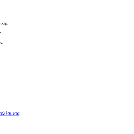
ικής
ημ.
ς,
τελέσματα