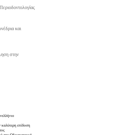
 Περιοδοντολογίας
νέδρια και
ληση στην
νελλήνιο
ν καλύτερη επίδοση
τος
πό την Οδοντιατρική