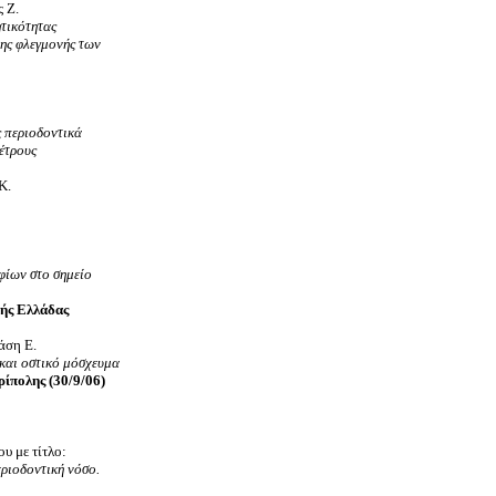
 Ζ.
ητικότητας
της φλεγμονής των
ς περιοδοντικά
έτρους
Κ.
φίων στο σημείο
κής Ελλάδας
άση Ε.
και οστικό μόσχευμα
ίπολης (30/9/06)
υ με τίτλο:
εριοδοντική νόσο.