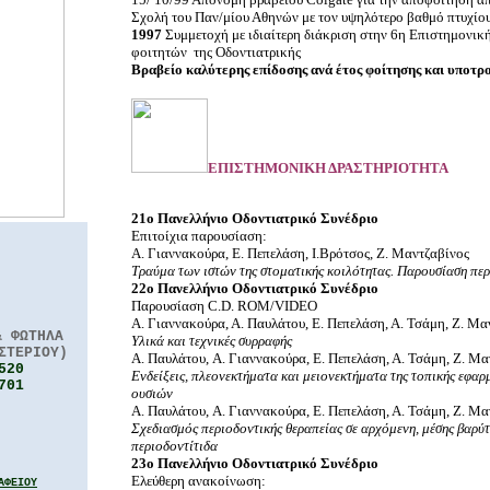
Σχολή του Παν/μίου Αθηνών με τον υψηλότερο βαθμό πτυχίο
1997
Συμμετοχή με ιδιαίτερη διάκριση στην 6η Επιστημονι
φοιτητών
της Οδοντιατρικής
Βραβείο καλύτερης επίδοσης ανά έτος φοίτησης και υποτρο
ΕΠΙΣΤΗΜΟΝΙΚΗ ΔΡΑΣΤΗΡΙΟΤΗΤΑ
21ο Πανελλήνιο Οδοντιατρικό Συνέδριο
Επιτοίχια παρουσίαση:
Α. Γιαννακούρα, Ε. Πεπελάση, Ι.Βρότσος, Ζ. Μαντζαβίνος
Τραύμα των ιστών της στοματικής κοιλότητας. Παρουσίαση πε
22o Πανελλήνιο Οδοντιατρικό Συνέδριο
Παρουσίαση C.D. ROM/VIDEO
A. Γιαννακούρα, Α. Παυλάτου, Ε. Πεπελάση, Α. Τσάμη, Ζ. Μα
& ΦΩΤΗΛΑ
Υλικά και τεχνικές συρραφής
ΣΤΕΡΙΟΥ)
Α. Παυλάτου, A. Γιαννακούρα, Ε. Πεπελάση, Α. Τσάμη, Ζ. Μα
5520
Ενδείξεις, πλεονεκτήματα και μειονεκτήματα της τοπικής εφα
701
ουσιών
Α. Παυλάτου, A. Γιαννακούρα, Ε. Πεπελάση, Α. Τσάμη, Ζ. Μα
Σχεδιασμός περιοδοντικής θεραπείας σε αρχόμενη, μέσης βαρύ
περιοδοντίτιδα
23o Πανελλήνιο Οδοντιατρικό Συνέδριο
Ελεύθερη ανακοίνωση:
ΑΦΕΙΟΥ