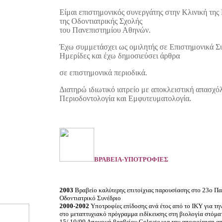
Είμαι επιστημονικός συνεργάτης στην Κλινική της
της Οδοντιατρικής Σχολής
του Πανεπιστημίου Αθηνών.
Έχω συμμετάσχει ως ομιλητής σε Επιστημονικά Συ
Ημερίδες και έχω δημοσιεύσει άρθρα
σε επιστημονικά περιοδικά.
Διατηρώ ιδιωτικό ιατρείο με αποκλειστική απασχό
Περιοδοντολογία και Εμφυτευματολογία.
ΒΡΑΒΕΙΑ-ΥΠΟΤΡΟΦΙΕΣ
2003
Βραβείο καλύτερης επιτοίχιας παρουσίασης στο 23ο Πα
Οδοντιατρικό Συνέδριο
2000-2002
Υποτροφίες επίδοσης ανά έτος από το ΙΚΥ για τη
στο μεταπτυχιακό πρόγραμμα ειδίκευσης στη βιολογία στόμα
15/ 10/99 Απονομή βραβείου Colgate για την αποφοίτηση α