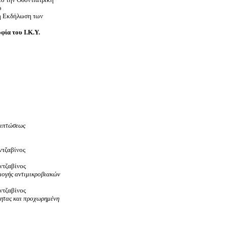
υ
κή Εκδήλωση των
φία του Ι.Κ.Υ.
ριπτώσεως
ντζαβίνος
ντζαβίνος
ρμογής αντιμικροβιακών
ντζαβίνος
τητας και προχωρημένη