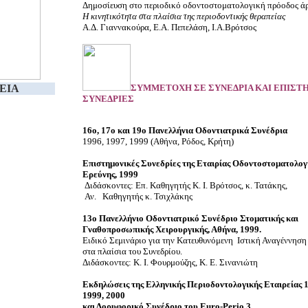
Δημοσίευση στο περιοδικό οδοντοστοματολογική πρόοδος άρθ
Η κινητικότητα στα πλαίσια της περιοδοντικής θεραπείας
Α.Δ. Γιαννακούρα, Ε.Α. Πεπελάση, Ι.Α.Βρότσος
EIA
ΣΥΜΜΕΤΟΧΗ ΣΕ ΣΥΝΕΔΡΙΑ ΚΑΙ ΕΠΙΣΤ
ΣΥΝΕΔΡΙΕΣ
16ο, 17ο και 19ο Πανελλήνια Οδοντιατρικά Συνέδρια
1996, 1997, 1999 (Αθήνα, Ρόδος, Κρήτη)
Επιστημονικές Συνεδρίες της Εταιρίας Οδοντοστοματολογ
Ερεύνης, 1999
Διδάσκοντες: Επ. Καθηγητής Κ. Ι. Βρότσος, κ. Τατάκης,
Αν.
Καθηγητής κ. Τσιχλάκης
13ο Πανελλήνιο Οδοντιατρικό Συνέδριο Στοματικής και
Γναθοπροσωπικής Χειρουργικής, Αθήνα, 1999.
Ειδικό Σεμινάριο για την Κατευθυνόμενη
Ιστική Αναγέννηση
στα πλαίσια του Συνεδρίου.
Διδάσκοντες: Κ. Ι. Φουρμούζης, Κ. Ε. Σινανιώτη
Εκδηλώσεις της Ελληνικής Περιοδοντολογικής Εταιρείας 
1999, 2000
και Δορυφορικό Συνέδριο του Euro-Perio 3