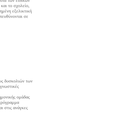
σία των ειδικών
 και το σχολείο,
ημένη εξελικτική
πευθύνονται σε
υς δυσκολιών των
αγνωστικές
ημονικής ομάδας
 πρόγραμμα
ι στις ανάγκες