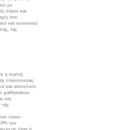
βων με
ές λόγου και
αχές που
ακό και κοινωνικό
σης, της
αι η σωστή
ης επικοινωνίας
κά και αποτελούν
ών μαθησιακών
ς και
 της
ικού τύπου
10% του
κεια σε έναν ή