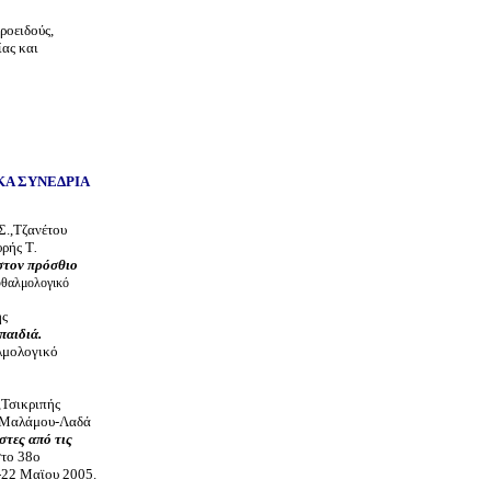
ροειδούς,
ας και
ΚΑ ΣΥΝΕΔΡΙΑ
Σ.,Τζανέτου
υρής Τ
.
στον πρόσθιο
φθαλμολογικό
ής
παιδιά.
λμολογικό
,Τσικριπής
.,Μαλάμου-Λαδά
τες από τις
στο 38ο
-22 Μαϊου 2005.