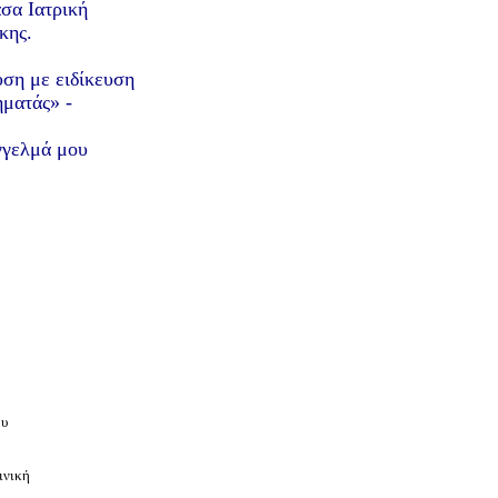
σα Ιατρική
κης.
υση με ειδίκευση
ματάς» -
γγελμά μου
ου
ινική