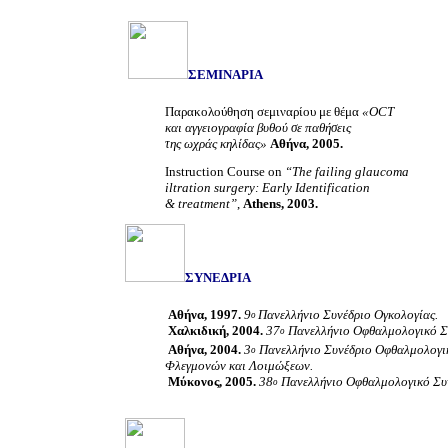
ΣΕΜΙΝΑΡΙΑ
Παρακολούθηση σεμιναρίου με θέμα
«OCT
και αγγειογραφία βυθού σε παθήσεις
της ωχράς κηλίδας»
Αθήνα, 2005.
Instruction Course on
“The failing glaucoma
iltration surgery: Early Identification
& treatment”
,
Athens,
2003.
ΣΥΝΕΔΡΙΑ
Αθήνα,
1997.
9
Πανελλήνιο Συνέδριο Ογκολογίας.
ο
Χαλκιδική,
2004
.
37
Πανελλήνιο Οφθαλμολογικό Σ
ο
Αθήνα,
2004
.
3
Πανελλήνιο Συνέδριο Οφθαλμολογ
ο
Φλεγμονών
και
Λοιμώξεων.
Μύκονος,
2005
.
38
Πανελλήνιο Οφθαλμολογικό Συν
ο