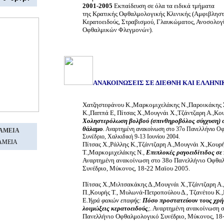
2001-2005
Εκπαίδευση σε όλα τα ειδικά τμήματα
της Κρατικής Οφθαλμολογικής Κλινικής (Αμφιβληστ
Κερατοειδούς, Στραβισμού, Γλαυκώματος, Ανοσολογί
Οφθαλμικών Φλεγμονών).
ΑΝΑΚΟΙΝΩΣΕΙΣ ΣΕ ΔΙΕΘΝΗ ΚΑΙ ΕΛΛΗΝΙ
Χατζηστεφάνου Κ.,Μαρκομιχελάκης Ν.,Παροικάκης 
Κ.,Παππά Ε, Πίτσας Χ.,Μουγνάι Χ.,Τζάντζαρη Α.,Κο
Χοληστερόλωση βολβού (σπινθηροβόλος σύγχυση) 
θάλαμο
.
Αναρτημένη ανακοίνωση στο 37ο Πανελλήνιο Ο
AMEIA
Συνέδριο, Χαλκιδική 9-13 Ιουνίου 2004.
ΤΑΜΕΙΑ
Πίτσας Χ.,Ράλλης Κ.,Τζάντζαρη Α.,Μουγνάι Χ.,Κουρ
Τ.,Μαρκομιχελάκης Ν
.,
Επιπλοκές ραγοειδίτιδος σε 
Αναρτημένη ανακοίνωση στο 38ο Πανελλήνιο Οφθα
Συνέδριο, Μύκονος, 18-22 Μαϊου 2005.
Πίτσας Χ.,Μιλτσακάκης Δ.,Μουγνάι Χ.,Τζάντζαρη Α.
Π.,Κουρής Τ., Μυλωνά-Πετροπούλου Δ., Τζανέτου Κ
Ε.
Υγρά φακών επαφής:
Πόσο προστατεύουν τους χρήσ
λοιμώξεις κερατοειδούς
;
. Αναρτημένη ανακοίνωση 
Πανελλήνιο Οφθαλμολογικό Συνέδριο, Μύκονος, 18