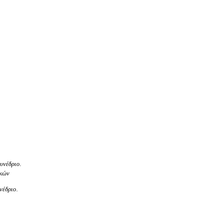
υνέδριο.
ικών
έδριο.