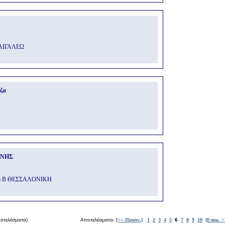
 ΑΙΓΑΛΕΩ
ζα
ΝΝΗΣ
6 Β ΘΕΣΣΑΛΟΝΙΚΗ
οτελέσματα)
Αποτελέσματα:
[<< Προηγ.]
1
2
3
4
5
6
7
8
9
10
[Επομ. >