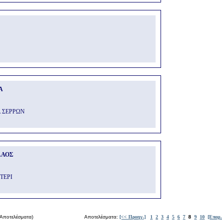
Α
Α ΣΕΡΡΩΝ
ΛΑΟΣ
ΤΕΡΙ
Αποτελέσματα)
Αποτελέσματα:
[<< Προηγ.]
1
2
3
4
5
6
7
8
9
10
[Επομ.