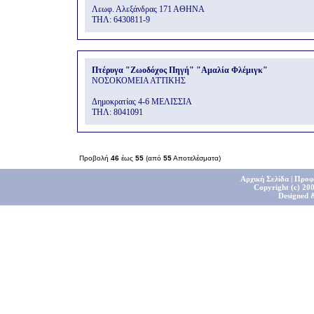
Λεωφ. Αλεξάνδρας 171 ΑΘΗΝΑ
THΛ: 6430811-9
Πτέρυγα "Ζωοδόχος Πηγή" "Αμαλία Φλέμιγκ"
ΝΟΣΟΚΟΜΕΙΑ ΑΤΤΙΚΗΣ
Δημοκρατίας 4-6 ΜΕΛΙΣΣΙΑ
THΛ: 8041091
Προβολή
46
έως
55
(από
55
Αποτελέσματα)
Αρχική Σελίδα
|
Προφ
Copyright (c) 200
Designed 