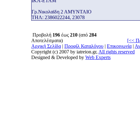
ΙΚΑ-ΕΤΑΜ
Γρ.Νικολαϊδη 2 ΑΜΥΝΤΑΙΟ
THΛ: 2386022244, 23078
Προβολή
196
έως
210
(από
284
Αποτελέσματα)
[<< Π
Αρχική Σελίδα
|
Προφίλ Καταλόγου
|
Επικοινωνία
|
Αν
Copyright (c) 2007 by iatreion.gr,
All rights reserved
Designed & Developed by
Web Experts