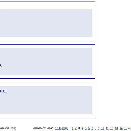
Σ
Σ
ΤΟΣ
οτελέσματα)
Αποτελέσματα:
[<< Προηγ.]
1
2
3
4
5
6
7
8
9
10
11
12
13
14
15
...