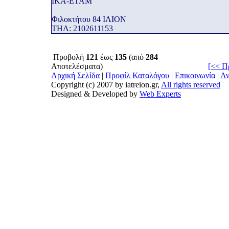
ΙΚΑ-ΕΤΑΜ
Φιλοκτήτου 84 ΙΛΙΟΝ
THΛ: 2102611153
Προβολή
121
έως
135
(από
284
Αποτελέσματα)
[<< Π
Αρχική Σελίδα
|
Προφίλ Καταλόγου
|
Επικοινωνία
|
Αν
Copyright (c) 2007 by iatreion.gr,
All rights reserved
Designed & Developed by
Web Experts