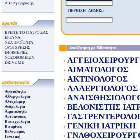
Αίτηση εγγραφής
ΠΕΡΙΟΧΗ - ΔΗΜΟΣ:
ΒΡΕΙΤΕ ΤΟ ΓΙΑΤΡΟ ΣΑΣ
ΕΡΕΥΝΑ
ΝΕΑ ΠΡΟΪΟΝΤΑ
ΟΡΟΙ ΧΡΗΣΗΣ
ΕΦΗΜΕΡΙΕΣ
ΝΟΣΟΚΟΜΕΙΩΝ
ΑΓΓΕΙΟΧΕΙΡΟΥΡ
DRIVE ME
ΑΙΜΑΤΟΛΟΓΟΣ
ΑΚΤΙΝΟΛΟΓΟΣ
ΑΛΛΕΡΓΙΟΛΟΓΟΣ
Αγγειολογία
ΑΝΑΙΣΘΗΣΙΟΛΟΓ
Αλλεργιολογία
Αλτσχάιμερ
ΒΕΛΟΝΙΣΤΗΣ ΙΑΤ
Ανδρολογία
Αιματολογία
ΓΑΣΤΡΕΝΤΕΡΟΛΟ
Αυτοάνοσες
Βιοτεχνολογία
ΓΕΝΙΚΗ ΙΑΤΡΙΚΗ
Βιταμίνες
Βελονισμός
ΓΝΑΘΟΧΕΙΡΟΥΡΓ
Γενετική