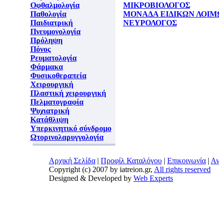
Οφθαλμολογία
ΜΙΚΡΟΒΙΟΛΟΓΟΣ
Παθολογία
ΜΟΝΑΔΑ ΕΙΔΙΚΩΝ ΛΟΙ
Παιδιατρική
ΝΕΥΡΟΛΟΓΟΣ
Πνευμονολογία
Πρόληψη
Πόνος
Ρευματολογία
Φάρμακα
Φυσικοθεραπεία
Χειρουργική
Πλαστική χειρουργική
Πελματογραφία
Ψυχιατρική
Κατάθλιψη
Υπερκινητικό σύνδρομο
Ωτορινολαρυγγολογία
Αρχική Σελίδα
|
Προφίλ Καταλόγου
|
Επικοινωνία
|
Αν
Copyright (c) 2007 by iatreion.gr,
All rights reserved
Designed & Developed by
Web Experts