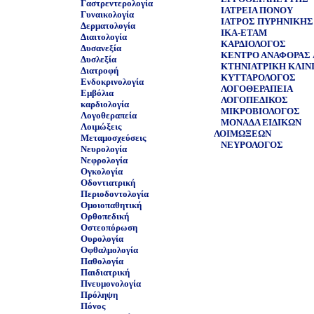
Γαστρεντερολογία
ΙΑΤΡΕΙΑ ΠΟΝΟΥ
Γυναικολογία
ΙΑΤΡΟΣ ΠΥΡΗΝΙΚΗΣ 
Δερματολογία
ΙΚΑ-ΕΤΑΜ
Διαιτολογία
ΚΑΡΔΙΟΛΟΓΟΣ
Δυσανεξία
ΚΕΝΤΡΟ ΑΝΑΦΟΡΑΣ 
Δυσλεξία
ΚΤΗΝΙΑΤΡΙΚΗ ΚΛΙΝ
Διατροφή
ΚΥΤΤΑΡΟΛΟΓΟΣ
Ενδοκρινολογία
ΛΟΓΟΘΕΡΑΠΕΙΑ
Εμβόλια
ΛΟΓΟΠΕΔΙΚΟΣ
καρδιολογία
ΜΙΚΡΟΒΙΟΛΟΓΟΣ
Λογοθεραπεία
ΜΟΝΑΔΑ ΕΙΔΙΚΩΝ
Λοιμώξεις
ΛΟΙΜΩΞΕΩΝ
Μεταμοσχεύσεις
ΝΕΥΡΟΛΟΓΟΣ
Νευρολογία
Νεφρολογία
Ογκολογία
Οδοντιατρική
Περιοδοντολογία
Ομοιοπαθητική
Ορθοπεδική
Οστεοπόρωση
Ουρολογία
Οφθαλμολογία
Παθολογία
Παιδιατρική
Πνευμονολογία
Πρόληψη
Πόνος