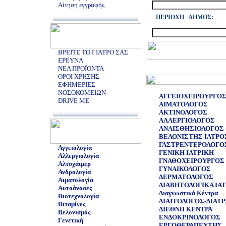
Αίτηση εγγραφής
ΠΕΡΙΟΧΗ - ΔΗΜΟΣ:
ΒΡΕΙΤΕ ΤΟ ΓΙΑΤΡΟ ΣΑΣ
ΕΡΕΥΝΑ
ΝΕΑ ΠΡΟΪΟΝΤΑ
ΟΡΟΙ ΧΡΗΣΗΣ
ΕΦΗΜΕΡΙΕΣ
ΝΟΣΟΚΟΜΕΙΩΝ
ΑΓΓΕΙΟΧΕΙΡΟΥΡΓΟ
DRIVE ME
ΑΙΜΑΤΟΛΟΓΟΣ
ΑΚΤΙΝΟΛΟΓΟΣ
ΑΛΛΕΡΓΙΟΛΟΓΟΣ
ΑΝΑΙΣΘΗΣΙΟΛΟΓΟΣ
ΒΕΛΟΝΙΣΤΗΣ ΙΑΤΡΟ
ΓΑΣΤΡΕΝΤΕΡΟΛΟΓΟ
Αγγειολογία
ΓΕΝΙΚΗ ΙΑΤΡΙΚΗ
Αλλεργιολογία
ΓΝΑΘΟΧΕΙΡΟΥΡΓΟΣ
Αλτσχάιμερ
ΓΥΝΑΙΚΟΛΟΓΟΣ
Ανδρολογία
ΔΕΡΜΑΤΟΛΟΓΟΣ
Αιματολογία
ΔΙΑΒΗΤΟΛΟΓΙΚΑ ΙΑΤ
Αυτοάνοσες
Διαγνωστικά Κέντρα
Βιοτεχνολογία
ΔΙΑΙΤΟΛΟΓΟΣ-ΔΙΑΤ
Βιταμίνες
ΔΙΕΘΝΗ ΚΕΝΤΡΑ
Βελονισμός
ΕΝΔΟΚΡΙΝΟΛΟΓΟΣ
Γενετική
ΕΡΓΟΘΕΡΑΠΕΥΤΗΣ