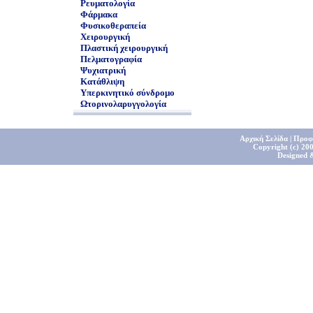
Ρευματολογία
Φάρμακα
Φυσικοθεραπεία
Χειρουργική
Πλαστική χειρουργική
Πελματογραφία
Ψυχιατρική
Κατάθλιψη
Υπερκινητικό σύνδρομο
Ωτορινολαρυγγολογία
Αρχική Σελίδα
|
Προφ
Copyright (c) 200
Designed 