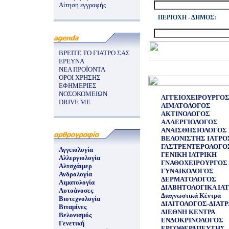
Αίτηση εγγραφής
ΠΕΡΙΟΧΗ - ΔΗΜΟΣ:
ΒΡΕΙΤΕ ΤΟ ΓΙΑΤΡΟ ΣΑΣ
ΕΡΕΥΝΑ
ΝΕΑ ΠΡΟΪΟΝΤΑ
ΟΡΟΙ ΧΡΗΣΗΣ
ΕΦΗΜΕΡΙΕΣ
ΝΟΣΟΚΟΜΕΙΩΝ
ΑΓΓΕΙΟΧΕΙΡΟΥΡΓΟ
DRIVE ME
ΑΙΜΑΤΟΛΟΓΟΣ
ΑΚΤΙΝΟΛΟΓΟΣ
ΑΛΛΕΡΓΙΟΛΟΓΟΣ
ΑΝΑΙΣΘΗΣΙΟΛΟΓΟΣ
ΒΕΛΟΝΙΣΤΗΣ ΙΑΤΡΟ
ΓΑΣΤΡΕΝΤΕΡΟΛΟΓΟ
Αγγειολογία
ΓΕΝΙΚΗ ΙΑΤΡΙΚΗ
Αλλεργιολογία
ΓΝΑΘΟΧΕΙΡΟΥΡΓΟΣ
Αλτσχάιμερ
ΓΥΝΑΙΚΟΛΟΓΟΣ
Ανδρολογία
ΔΕΡΜΑΤΟΛΟΓΟΣ
Αιματολογία
ΔΙΑΒΗΤΟΛΟΓΙΚΑ ΙΑΤ
Αυτοάνοσες
Διαγνωστικά Κέντρα
Βιοτεχνολογία
ΔΙΑΙΤΟΛΟΓΟΣ-ΔΙΑΤ
Βιταμίνες
ΔΙΕΘΝΗ ΚΕΝΤΡΑ
Βελονισμός
ΕΝΔΟΚΡΙΝΟΛΟΓΟΣ
Γενετική
ΕΡΓΟΘΕΡΑΠΕΥΤΗΣ