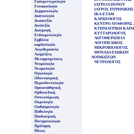
Γαστρεντερολογία
ΙΑΤΡΕΙΑ ΠΟΝΟΥ
Γυναικολογία
ΙΑΤΡΟΣ ΠΥΡΗΝΙΚΗΣ 
Δερματολογία
ΙΚΑ-ΕΤΑΜ
Διαιτολογία
ΚΑΡΔΙΟΛΟΓΟΣ
Δυσανεξία
ΚΕΝΤΡΟ ΑΝΑΦΟΡΑΣ 
Δυσλεξία
ΚΤΗΝΙΑΤΡΙΚΗ ΚΛΙΝ
Διατροφή
ΚΥΤΤΑΡΟΛΟΓΟΣ
Ενδοκρινολογία
ΛΟΓΟΘΕΡΑΠΕΙΑ
Εμβόλια
ΛΟΓΟΠΕΔΙΚΟΣ
καρδιολογία
ΜΙΚΡΟΒΙΟΛΟΓΟΣ
Λογοθεραπεία
ΜΟΝΑΔΑ ΕΙΔΙΚΩΝ
Λοιμώξεις
ΛΟΙΜΩΞΕΩΝ
Μεταμοσχεύσεις
ΝΕΥΡΟΛΟΓΟΣ
Νευρολογία
Νεφρολογία
Ογκολογία
Οδοντιατρική
Περιοδοντολογία
Ομοιοπαθητική
Ορθοπεδική
Οστεοπόρωση
Ουρολογία
Οφθαλμολογία
Παθολογία
Παιδιατρική
Πνευμονολογία
Πρόληψη
Πόνος