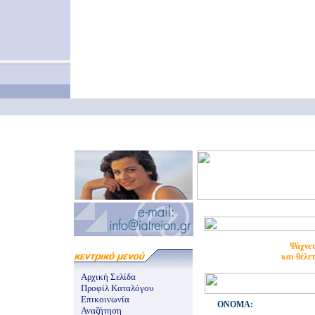
Ψάχνετ
και θέλε
Αρχική Σελίδα
Προφίλ Καταλόγου
Επικοινωνία
ONOMA:
Αναζήτηση