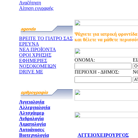
Αναζήτηση
Αίτηση εγγραφής
Ψάχνετε για ιατρική φροντίδα
ΒΡΕΙΤΕ ΤΟ ΓΙΑΤΡΟ ΣΑΣ
και θέλετε να μάθετε περισσό
ΕΡΕΥΝΑ
ΝΕΑ ΠΡΟΪΟΝΤΑ
ΟΡΟΙ ΧΡΗΣΗΣ
ONOMA:
Ε
ΕΦΗΜΕΡΙΕΣ
ΝΟΣΟΚΟΜΕΙΩΝ
DRIVE ME
ΠΕΡΙΟΧΗ - ΔΗΜΟΣ:
N
Αγγειολογία
Αλλεργιολογία
Αλτσχάιμερ
Ανδρολογία
Αιματολογία
Αυτοάνοσες
Βιοτεχνολογία
ΑΓΓΕΙΟΧΕΙΡΟΥΡΓΟΣ