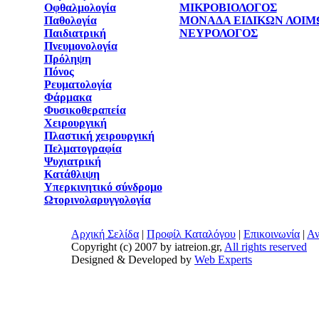
Οφθαλμολογία
ΜΙΚΡΟΒΙΟΛΟΓΟΣ
Παθολογία
ΜΟΝΑΔΑ ΕΙΔΙΚΩΝ ΛΟΙ
Παιδιατρική
ΝΕΥΡΟΛΟΓΟΣ
Πνευμονολογία
Πρόληψη
Πόνος
Ρευματολογία
Φάρμακα
Φυσικοθεραπεία
Χειρουργική
Πλαστική χειρουργική
Πελματογραφία
Ψυχιατρική
Κατάθλιψη
Υπερκινητικό σύνδρομο
Ωτορινολαρυγγολογία
Αρχική Σελίδα
|
Προφίλ Καταλόγου
|
Επικοινωνία
|
Αν
Copyright (c) 2007 by iatreion.gr,
All rights reserved
Designed & Developed by
Web Experts