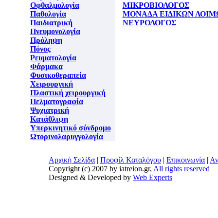
Οφθαλμολογία
ΜΙΚΡΟΒΙΟΛΟΓΟΣ
Παθολογία
ΜΟΝΑΔΑ ΕΙΔΙΚΩΝ ΛΟΙ
Παιδιατρική
ΝΕΥΡΟΛΟΓΟΣ
Πνευμονολογία
Πρόληψη
Πόνος
Ρευματολογία
Φάρμακα
Φυσικοθεραπεία
Χειρουργική
Πλαστική χειρουργική
Πελματογραφία
Ψυχιατρική
Κατάθλιψη
Υπερκινητικό σύνδρομο
Ωτορινολαρυγγολογία
Αρχική Σελίδα
|
Προφίλ Καταλόγου
|
Επικοινωνία
|
Αν
Copyright (c) 2007 by iatreion.gr,
All rights reserved
Designed & Developed by
Web Experts