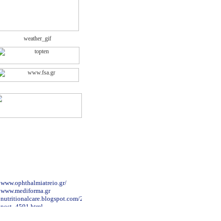
www.ophthalmiatreio.gr/
www.mediforma.gr
nutritionalcare.blogspot.com/2007/12/blog-
post_4591.html
www.evaggelismos-hosp.gr/
www.syggros-hosp.gr/nav_1.htm