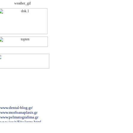
www.dental-blog.gr/
www.morfoanaplasis.gr
www.pelmatografima.gr
www.ior.it/Sito/intro.html
www.patsialas.gr/
www.e-surg.gr/index.htm