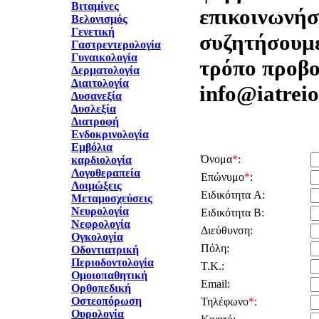
Βιταμίνες
επικοινωνήστ
Βελονισμός
Γενετική
συζητήσουμε
Γαστρεντερολογία
Γυναικολογία
τρόπο προβο
Δερματολογία
Διαιτολογία
info@iatreio
Δυσανεξία
Δυσλεξία
Διατροφή
Ενδοκρινολογία
Εμβόλια
Όνομα
*
:
καρδιολογία
Λογοθεραπεία
Επώνυμο
*
:
Λοιμώξεις
Ειδικότητα A:
Μεταμοσχεύσεις
Νευρολογία
Ειδικότητα B:
Νεφρολογία
Διεύθυνση:
Ογκολογία
Πόλη:
Οδοντιατρική
Περιοδοντολογία
Τ.Κ.:
Ομοιοπαθητική
Email:
Ορθοπεδική
Οστεοπόρωση
Τηλέφωνο
*
:
Ουρολογία