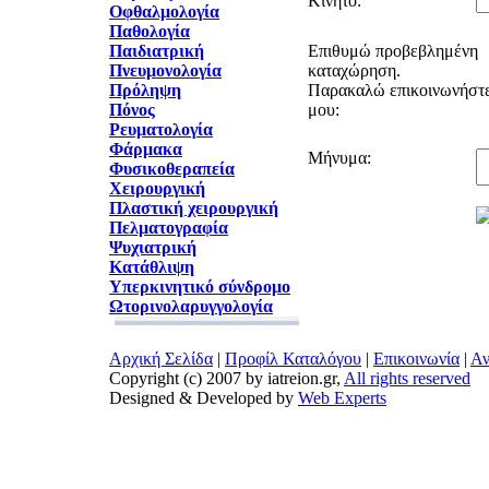
Κινητό:
Οφθαλμολογία
Παθολογία
Παιδιατρική
Επιθυμώ προβεβλημένη
Πνευμονολογία
καταχώρηση.
Πρόληψη
Παρακαλώ επικοινωνήστε
Πόνος
μου:
Ρευματολογία
Φάρμακα
Μήνυμα:
Φυσικοθεραπεία
Χειρουργική
Πλαστική χειρουργική
Πελματογραφία
Ψυχιατρική
Κατάθλιψη
Υπερκινητικό σύνδρομο
Ωτορινολαρυγγολογία
Αρχική Σελίδα
|
Προφίλ Καταλόγου
|
Επικοινωνία
|
Αν
Copyright (c) 2007 by iatreion.gr,
All rights reserved
Designed & Developed by
Web Experts