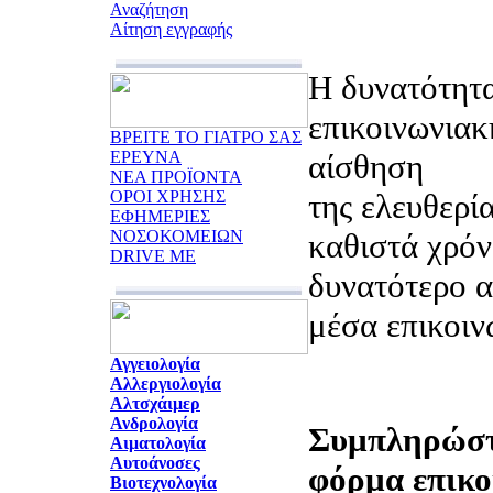
Αναζήτηση
Αίτηση εγγραφής
Η δυνατότητα
επικοινωνιακ
ΒΡΕΙΤΕ ΤΟ ΓΙΑΤΡΟ ΣΑΣ
ΕΡΕΥΝΑ
αίσθηση
ΝΕΑ ΠΡΟΪΟΝΤΑ
ΟΡΟΙ ΧΡΗΣΗΣ
της ελευθερία
ΕΦΗΜΕΡΙΕΣ
ΝΟΣΟΚΟΜΕΙΩΝ
καθιστά χρόν
DRIVE ME
δυνατότερο α
μέσα επικοιν
Αγγειολογία
Αλλεργιολογία
Αλτσχάιμερ
Ανδρολογία
Συμπληρώστ
Αιματολογία
Αυτοάνοσες
φόρμα επικο
Βιοτεχνολογία