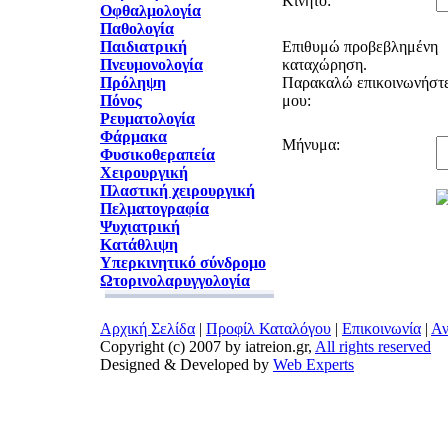
Κινητό:
Οφθαλμολογία
Παθολογία
Παιδιατρική
Επιθυμώ προβεβλημένη
Πνευμονολογία
καταχώρηση.
Πρόληψη
Παρακαλώ επικοινωνήστε
Πόνος
μου:
Ρευματολογία
Φάρμακα
Μήνυμα:
Φυσικοθεραπεία
Χειρουργική
Πλαστική χειρουργική
Πελματογραφία
Ψυχιατρική
Κατάθλιψη
Υπερκινητικό σύνδρομο
Ωτορινολαρυγγολογία
Αρχική Σελίδα
|
Προφίλ Καταλόγου
|
Επικοινωνία
|
Αν
Copyright (c) 2007 by iatreion.gr,
All rights reserved
Designed & Developed by
Web Experts