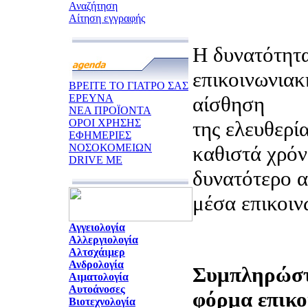
Αναζήτηση
Αίτηση εγγραφής
Η δυνατότητα
επικοινωνιακ
ΒΡΕΙΤΕ ΤΟ ΓΙΑΤΡΟ ΣΑΣ
ΕΡΕΥΝΑ
αίσθηση
ΝΕΑ ΠΡΟΪΟΝΤΑ
ΟΡΟΙ ΧΡΗΣΗΣ
της ελευθερία
ΕΦΗΜΕΡΙΕΣ
ΝΟΣΟΚΟΜΕΙΩΝ
καθιστά χρόν
DRIVE ME
δυνατότερο α
μέσα επικοιν
Αγγειολογία
Αλλεργιολογία
Αλτσχάιμερ
Ανδρολογία
Συμπληρώστ
Αιματολογία
Αυτοάνοσες
φόρμα επικο
Βιοτεχνολογία