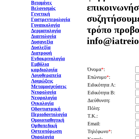
Βιταμίνες
επικοινωνήστ
Βελονισμός
Γενετική
συζητήσουμε
Γαστρεντερολογία
Γυναικολογία
τρόπο προβο
Δερματολογία
Διαιτολογία
info@iatreio
Δυσανεξία
Δυσλεξία
Διατροφή
Ενδοκρινολογία
Εμβόλια
Όνομα
*
:
καρδιολογία
Λογοθεραπεία
Επώνυμο
*
:
Λοιμώξεις
Ειδικότητα A:
Μεταμοσχεύσεις
Νευρολογία
Ειδικότητα B:
Νεφρολογία
Διεύθυνση:
Ογκολογία
Πόλη:
Οδοντιατρική
Περιοδοντολογία
Τ.Κ.:
Ομοιοπαθητική
Email:
Ορθοπεδική
Οστεοπόρωση
Τηλέφωνο
*
:
Ουρολογία