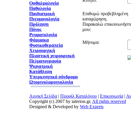
Κινητό:
Οφθαλμολογία
Παθολογία
Παιδιατρική
Επιθυμώ προβεβλημένη
Πνευμονολογία
καταχώρηση.
Πρόληψη
Παρακαλώ επικοινωνήστε
Πόνος
μου:
Ρευματολογία
Φάρμακα
Μήνυμα:
Φυσικοθεραπεία
Χειρουργική
Πλαστική χειρουργική
Πελματογραφία
Ψυχιατρική
Κατάθλιψη
Υπερκινητικό σύνδρομο
Ωτορινολαρυγγολογία
Αρχική Σελίδα
|
Προφίλ Καταλόγου
|
Επικοινωνία
|
Αν
Copyright (c) 2007 by iatreion.gr,
All rights reserved
Designed & Developed by
Web Experts