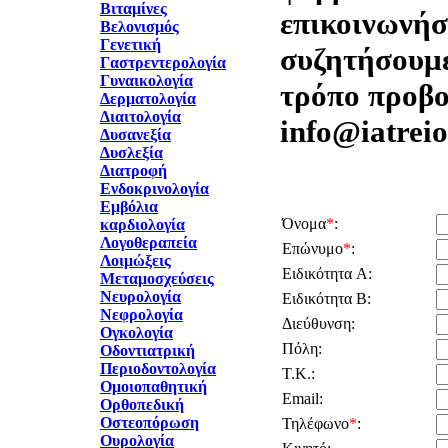
Βιταμίνες
επικοινωνήστ
Βελονισμός
Γενετική
συζητήσουμε
Γαστρεντερολογία
Γυναικολογία
τρόπο προβο
Δερματολογία
Διαιτολογία
info@iatreio
Δυσανεξία
Δυσλεξία
Διατροφή
Ενδοκρινολογία
Εμβόλια
Όνομα
*
:
καρδιολογία
Λογοθεραπεία
Επώνυμο
*
:
Λοιμώξεις
Ειδικότητα A:
Μεταμοσχεύσεις
Νευρολογία
Ειδικότητα B:
Νεφρολογία
Διεύθυνση:
Ογκολογία
Πόλη:
Οδοντιατρική
Περιοδοντολογία
Τ.Κ.:
Ομοιοπαθητική
Email:
Ορθοπεδική
Οστεοπόρωση
Τηλέφωνο
*
:
Ουρολογία