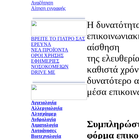
Αναζήτηση
Αίτηση εγγραφής
Η δυνατότητα
επικοινωνιακ
ΒΡΕΙΤΕ ΤΟ ΓΙΑΤΡΟ ΣΑΣ
ΕΡΕΥΝΑ
αίσθηση
ΝΕΑ ΠΡΟΪΟΝΤΑ
ΟΡΟΙ ΧΡΗΣΗΣ
της ελευθερία
ΕΦΗΜΕΡΙΕΣ
ΝΟΣΟΚΟΜΕΙΩΝ
καθιστά χρόν
DRIVE ME
δυνατότερο α
μέσα επικοιν
Αγγειολογία
Αλλεργιολογία
Αλτσχάιμερ
Ανδρολογία
Συμπληρώστ
Αιματολογία
Αυτοάνοσες
φόρμα επικο
Βιοτεχνολογία