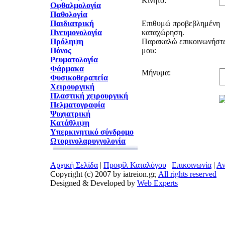
Κινητό:
Οφθαλμολογία
Παθολογία
Παιδιατρική
Επιθυμώ προβεβλημένη
Πνευμονολογία
καταχώρηση.
Πρόληψη
Παρακαλώ επικοινωνήστε
Πόνος
μου:
Ρευματολογία
Φάρμακα
Μήνυμα:
Φυσικοθεραπεία
Χειρουργική
Πλαστική χειρουργική
Πελματογραφία
Ψυχιατρική
Κατάθλιψη
Υπερκινητικό σύνδρομο
Ωτορινολαρυγγολογία
Αρχική Σελίδα
|
Προφίλ Καταλόγου
|
Επικοινωνία
|
Αν
Copyright (c) 2007 by iatreion.gr,
All rights reserved
Designed & Developed by
Web Experts