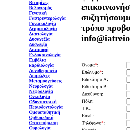
Βιταμίνες
επικοινωνήστ
Βελονισμός
Γενετική
συζητήσουμε
Γαστρεντερολογία
Γυναικολογία
τρόπο προβο
Δερματολογία
Διαιτολογία
info@iatreio
Δυσανεξία
Δυσλεξία
Διατροφή
Ενδοκρινολογία
Εμβόλια
Όνομα
*
:
καρδιολογία
Λογοθεραπεία
Επώνυμο
*
:
Λοιμώξεις
Ειδικότητα A:
Μεταμοσχεύσεις
Νευρολογία
Ειδικότητα B:
Νεφρολογία
Διεύθυνση:
Ογκολογία
Πόλη:
Οδοντιατρική
Περιοδοντολογία
Τ.Κ.:
Ομοιοπαθητική
Email:
Ορθοπεδική
Οστεοπόρωση
Τηλέφωνο
*
:
Ουρολογία