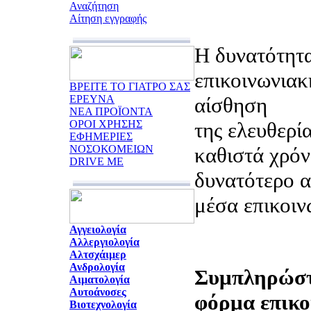
Αναζήτηση
Αίτηση εγγραφής
Η δυνατότητα
επικοινωνιακ
ΒΡΕΙΤΕ ΤΟ ΓΙΑΤΡΟ ΣΑΣ
ΕΡΕΥΝΑ
αίσθηση
ΝΕΑ ΠΡΟΪΟΝΤΑ
ΟΡΟΙ ΧΡΗΣΗΣ
της ελευθερία
ΕΦΗΜΕΡΙΕΣ
ΝΟΣΟΚΟΜΕΙΩΝ
καθιστά χρόν
DRIVE ME
δυνατότερο α
μέσα επικοιν
Αγγειολογία
Αλλεργιολογία
Αλτσχάιμερ
Ανδρολογία
Συμπληρώστ
Αιματολογία
Αυτοάνοσες
φόρμα επικο
Βιοτεχνολογία