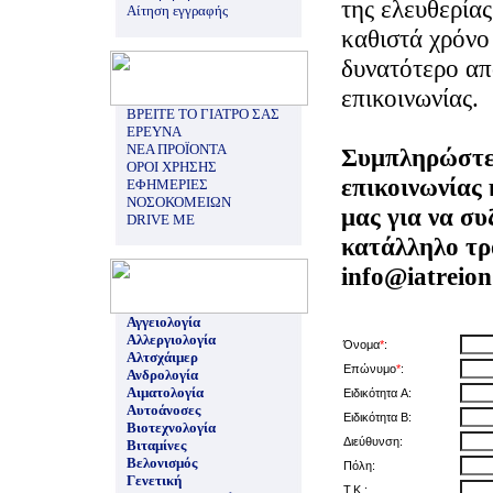
της ελευθερίας
Αίτηση εγγραφής
καθιστά χρόνο
δυνατότερο απ
επικοινωνίας.
ΒΡΕΙΤΕ ΤΟ ΓΙΑΤΡΟ ΣΑΣ
ΕΡΕΥΝΑ
ΝΕΑ ΠΡΟΪΟΝΤΑ
Συμπληρώστε
ΟΡΟΙ ΧΡΗΣΗΣ
επικοινωνίας 
ΕΦΗΜΕΡΙΕΣ
ΝΟΣΟΚΟΜΕΙΩΝ
μας για να σ
DRIVE ME
κατάλληλο τρ
info@iatreion
Αγγειολογία
Αλλεργιολογία
Όνομα
*
:
Αλτσχάιμερ
Επώνυμο
*
:
Ανδρολογία
Αιματολογία
Ειδικότητα A:
Αυτοάνοσες
Ειδικότητα B:
Βιοτεχνολογία
Διεύθυνση:
Βιταμίνες
Βελονισμός
Πόλη:
Γενετική
Τ.Κ.: