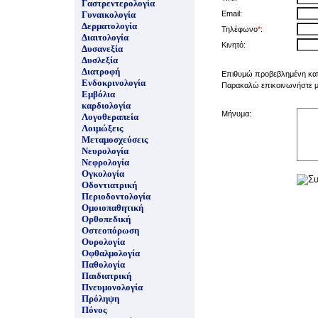
Γαστρεντερολογία
Γυναικολογία
Email:
Δερματολογία
Τηλέφωνο
*
:
Διαιτολογία
Κινητό:
Δυσανεξία
Δυσλεξία
Διατροφή
Επιθυμώ προβεβλημένη κα
Ενδοκρινολογία
Παρακαλώ επικοινωνήστε μα
Εμβόλια
καρδιολογία
Μήνυμα:
Λογοθεραπεία
Λοιμώξεις
Μεταμοσχεύσεις
Νευρολογία
Νεφρολογία
Ογκολογία
Οδοντιατρική
Περιοδοντολογία
Ομοιοπαθητική
Ορθοπεδική
Οστεοπόρωση
Ουρολογία
Οφθαλμολογία
Παθολογία
Παιδιατρική
Πνευμονολογία
Πρόληψη
Πόνος