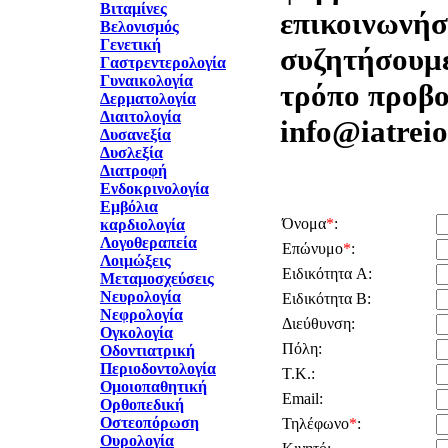
Βιταμίνες
επικοινωνήστ
Βελονισμός
Γενετική
συζητήσουμε
Γαστρεντερολογία
Γυναικολογία
τρόπο προβο
Δερματολογία
Διαιτολογία
info@iatreio
Δυσανεξία
Δυσλεξία
Διατροφή
Ενδοκρινολογία
Εμβόλια
Όνομα
*
:
καρδιολογία
Λογοθεραπεία
Επώνυμο
*
:
Λοιμώξεις
Ειδικότητα A:
Μεταμοσχεύσεις
Νευρολογία
Ειδικότητα B:
Νεφρολογία
Διεύθυνση:
Ογκολογία
Πόλη:
Οδοντιατρική
Περιοδοντολογία
Τ.Κ.:
Ομοιοπαθητική
Email:
Ορθοπεδική
Οστεοπόρωση
Τηλέφωνο
*
:
Ουρολογία