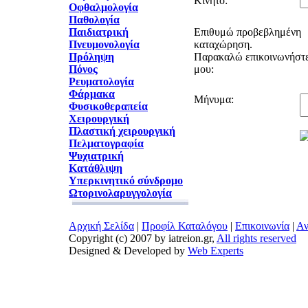
Κινητό:
Οφθαλμολογία
Παθολογία
Παιδιατρική
Επιθυμώ προβεβλημένη
Πνευμονολογία
καταχώρηση.
Πρόληψη
Παρακαλώ επικοινωνήστε
Πόνος
μου:
Ρευματολογία
Φάρμακα
Μήνυμα:
Φυσικοθεραπεία
Χειρουργική
Πλαστική χειρουργική
Πελματογραφία
Ψυχιατρική
Κατάθλιψη
Υπερκινητικό σύνδρομο
Ωτορινολαρυγγολογία
Αρχική Σελίδα
|
Προφίλ Καταλόγου
|
Επικοινωνία
|
Αν
Copyright (c) 2007 by iatreion.gr,
All rights reserved
Designed & Developed by
Web Experts