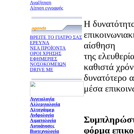
Αναζήτηση
Αίτηση εγγραφής
Η δυνατότητα
επικοινωνιακ
ΒΡΕΙΤΕ ΤΟ ΓΙΑΤΡΟ ΣΑΣ
ΕΡΕΥΝΑ
αίσθηση
ΝΕΑ ΠΡΟΪΟΝΤΑ
ΟΡΟΙ ΧΡΗΣΗΣ
της ελευθερία
ΕΦΗΜΕΡΙΕΣ
ΝΟΣΟΚΟΜΕΙΩΝ
καθιστά χρόν
DRIVE ME
δυνατότερο α
μέσα επικοιν
Αγγειολογία
Αλλεργιολογία
Αλτσχάιμερ
Ανδρολογία
Συμπληρώστ
Αιματολογία
Αυτοάνοσες
φόρμα επικο
Βιοτεχνολογία