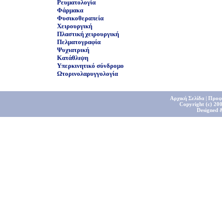
Ρευματολογία
Φάρμακα
Φυσικοθεραπεία
Χειρουργική
Πλαστική χειρουργική
Πελματογραφία
Ψυχιατρική
Κατάθλιψη
Υπερκινητικό σύνδρομο
Ωτορινολαρυγγολογία
Αρχική Σελίδα
|
Προφ
Copyright (c) 200
Designed 