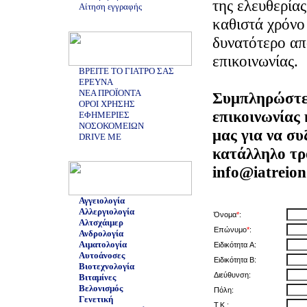
της ελευθερίας
Αίτηση εγγραφής
καθιστά χρόνο
δυνατότερο απ
επικοινωνίας.
ΒΡΕΙΤΕ ΤΟ ΓΙΑΤΡΟ ΣΑΣ
ΕΡΕΥΝΑ
ΝΕΑ ΠΡΟΪΟΝΤΑ
Συμπληρώστε
ΟΡΟΙ ΧΡΗΣΗΣ
επικοινωνίας 
ΕΦΗΜΕΡΙΕΣ
ΝΟΣΟΚΟΜΕΙΩΝ
μας για να σ
DRIVE ME
κατάλληλο τρ
info@iatreion
Αγγειολογία
Αλλεργιολογία
Όνομα
*
:
Αλτσχάιμερ
Επώνυμο
*
:
Ανδρολογία
Αιματολογία
Ειδικότητα A:
Αυτοάνοσες
Ειδικότητα B:
Βιοτεχνολογία
Διεύθυνση:
Βιταμίνες
Βελονισμός
Πόλη:
Γενετική
Τ.Κ.: