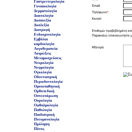
Γαστρεντερολογία
Γυναικολογία
Email:
Δερματολογία
Τηλέφωνο
*
:
Διαιτολογία
Κινητό:
Δυσανεξία
Δυσλεξία
Διατροφή
Επιθυμώ προβεβλημένη κα
Ενδοκρινολογία
Παρακαλώ επικοινωνήστε μα
Εμβόλια
καρδιολογία
Μήνυμα:
Λογοθεραπεία
Λοιμώξεις
Μεταμοσχεύσεις
Νευρολογία
Νεφρολογία
Ογκολογία
Οδοντιατρική
Περιοδοντολογία
Ομοιοπαθητική
Ορθοπεδική
Οστεοπόρωση
Ουρολογία
Οφθαλμολογία
Παθολογία
Παιδιατρική
Πνευμονολογία
Πρόληψη
Πόνος