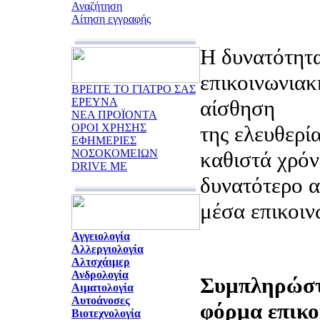
Αναζήτηση
Αίτηση εγγραφής
Η δυνατότητα
επικοινωνιακ
ΒΡΕΙΤΕ ΤΟ ΓΙΑΤΡΟ ΣΑΣ
ΕΡΕΥΝΑ
αίσθηση
ΝΕΑ ΠΡΟΪΟΝΤΑ
ΟΡΟΙ ΧΡΗΣΗΣ
της ελευθερία
ΕΦΗΜΕΡΙΕΣ
ΝΟΣΟΚΟΜΕΙΩΝ
καθιστά χρόν
DRIVE ME
δυνατότερο α
μέσα επικοιν
Αγγειολογία
Αλλεργιολογία
Αλτσχάιμερ
Ανδρολογία
Συμπληρώστ
Αιματολογία
Αυτοάνοσες
φόρμα επικο
Βιοτεχνολογία