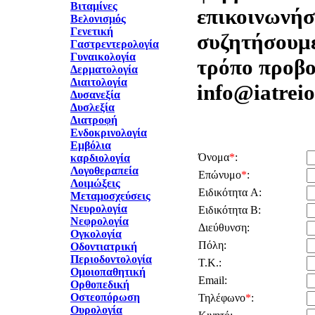
Βιταμίνες
επικοινωνήστ
Βελονισμός
Γενετική
συζητήσουμε
Γαστρεντερολογία
Γυναικολογία
τρόπο προβο
Δερματολογία
Διαιτολογία
info@iatreio
Δυσανεξία
Δυσλεξία
Διατροφή
Ενδοκρινολογία
Εμβόλια
Όνομα
*
:
καρδιολογία
Λογοθεραπεία
Επώνυμο
*
:
Λοιμώξεις
Ειδικότητα A:
Μεταμοσχεύσεις
Νευρολογία
Ειδικότητα B:
Νεφρολογία
Διεύθυνση:
Ογκολογία
Πόλη:
Οδοντιατρική
Περιοδοντολογία
Τ.Κ.:
Ομοιοπαθητική
Email:
Ορθοπεδική
Οστεοπόρωση
Τηλέφωνο
*
:
Ουρολογία