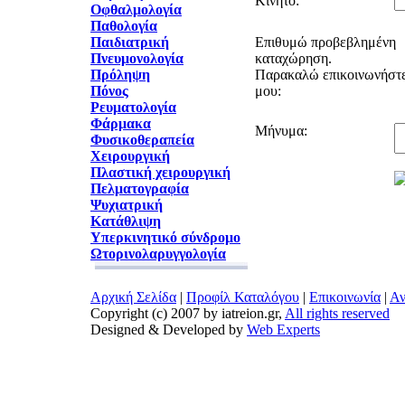
Κινητό:
Οφθαλμολογία
Παθολογία
Παιδιατρική
Επιθυμώ προβεβλημένη
Πνευμονολογία
καταχώρηση.
Πρόληψη
Παρακαλώ επικοινωνήστε
Πόνος
μου:
Ρευματολογία
Φάρμακα
Μήνυμα:
Φυσικοθεραπεία
Χειρουργική
Πλαστική χειρουργική
Πελματογραφία
Ψυχιατρική
Κατάθλιψη
Υπερκινητικό σύνδρομο
Ωτορινολαρυγγολογία
Αρχική Σελίδα
|
Προφίλ Καταλόγου
|
Επικοινωνία
|
Αν
Copyright (c) 2007 by iatreion.gr,
All rights reserved
Designed & Developed by
Web Experts