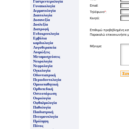
Γαστρεντερολογία
Γυναικολογία
Email:
Δερματολογία
Τηλέφωνο
*
:
Διαιτολογία
Κινητό:
Δυσανεξία
Δυσλεξία
Διατροφή
Επιθυμώ προβεβλημένη κα
Ενδοκρινολογία
Παρακαλώ επικοινωνήστε μα
Εμβόλια
καρδιολογία
Μήνυμα:
Λογοθεραπεία
Λοιμώξεις
Μεταμοσχεύσεις
Νευρολογία
Νεφρολογία
Ογκολογία
Οδοντιατρική
Περιοδοντολογία
Ομοιοπαθητική
Ορθοπεδική
Οστεοπόρωση
Ουρολογία
Οφθαλμολογία
Παθολογία
Παιδιατρική
Πνευμονολογία
Πρόληψη
Πόνος