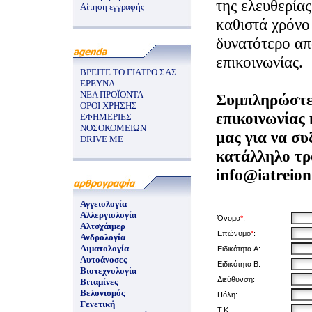
της ελευθερίας
Αίτηση εγγραφής
καθιστά χρόνο
δυνατότερο απ
επικοινωνίας.
ΒΡΕΙΤΕ ΤΟ ΓΙΑΤΡΟ ΣΑΣ
ΕΡΕΥΝΑ
ΝΕΑ ΠΡΟΪΟΝΤΑ
Συμπληρώστε
ΟΡΟΙ ΧΡΗΣΗΣ
επικοινωνίας 
ΕΦΗΜΕΡΙΕΣ
ΝΟΣΟΚΟΜΕΙΩΝ
μας για να σ
DRIVE ME
κατάλληλο τρ
info@iatreion
Αγγειολογία
Αλλεργιολογία
Όνομα
*
:
Αλτσχάιμερ
Επώνυμο
*
:
Ανδρολογία
Αιματολογία
Ειδικότητα A:
Αυτοάνοσες
Ειδικότητα B:
Βιοτεχνολογία
Διεύθυνση:
Βιταμίνες
Βελονισμός
Πόλη:
Γενετική
Τ.Κ.: