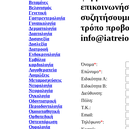
Βιταμίνες
επικοινωνήστ
Βελονισμός
Γενετική
συζητήσουμε
Γαστρεντερολογία
Γυναικολογία
τρόπο προβο
Δερματολογία
Διαιτολογία
info@iatreio
Δυσανεξία
Δυσλεξία
Διατροφή
Ενδοκρινολογία
Εμβόλια
Όνομα
*
:
καρδιολογία
Λογοθεραπεία
Επώνυμο
*
:
Λοιμώξεις
Ειδικότητα A:
Μεταμοσχεύσεις
Νευρολογία
Ειδικότητα B:
Νεφρολογία
Διεύθυνση:
Ογκολογία
Πόλη:
Οδοντιατρική
Περιοδοντολογία
Τ.Κ.:
Ομοιοπαθητική
Email:
Ορθοπεδική
Οστεοπόρωση
Τηλέφωνο
*
:
Ουρολογία