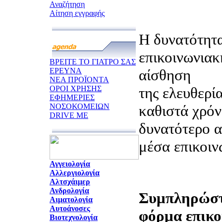
Αναζήτηση
Αίτηση εγγραφής
Η δυνατότητα
επικοινωνιακ
ΒΡΕΙΤΕ ΤΟ ΓΙΑΤΡΟ ΣΑΣ
ΕΡΕΥΝΑ
αίσθηση
ΝΕΑ ΠΡΟΪΟΝΤΑ
ΟΡΟΙ ΧΡΗΣΗΣ
της ελευθερία
ΕΦΗΜΕΡΙΕΣ
ΝΟΣΟΚΟΜΕΙΩΝ
καθιστά χρόν
DRIVE ME
δυνατότερο α
μέσα επικοιν
Αγγειολογία
Αλλεργιολογία
Αλτσχάιμερ
Ανδρολογία
Συμπληρώστ
Αιματολογία
Αυτοάνοσες
φόρμα επικο
Βιοτεχνολογία