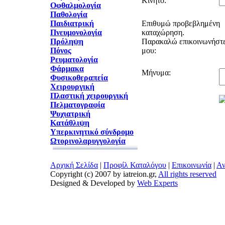
Κινητό:
Οφθαλμολογία
Παθολογία
Παιδιατρική
Επιθυμώ προβεβλημένη
Πνευμονολογία
καταχώρηση.
Πρόληψη
Παρακαλώ επικοινωνήστε
Πόνος
μου:
Ρευματολογία
Φάρμακα
Μήνυμα:
Φυσικοθεραπεία
Χειρουργική
Πλαστική χειρουργική
Πελματογραφία
Ψυχιατρική
Κατάθλιψη
Υπερκινητικό σύνδρομο
Ωτορινολαρυγγολογία
Αρχική Σελίδα
|
Προφίλ Καταλόγου
|
Επικοινωνία
|
Αν
Copyright (c) 2007 by iatreion.gr,
All rights reserved
Designed & Developed by
Web Experts